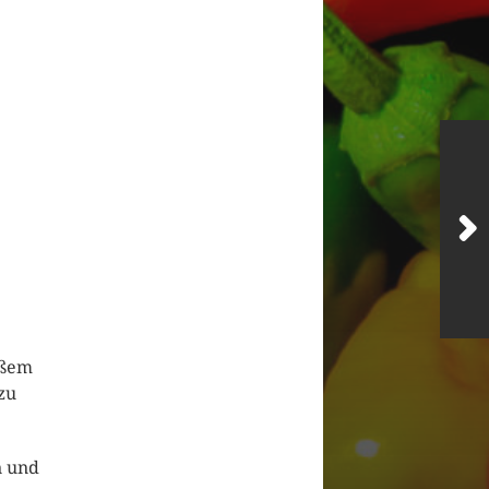
ißem
zu
n und