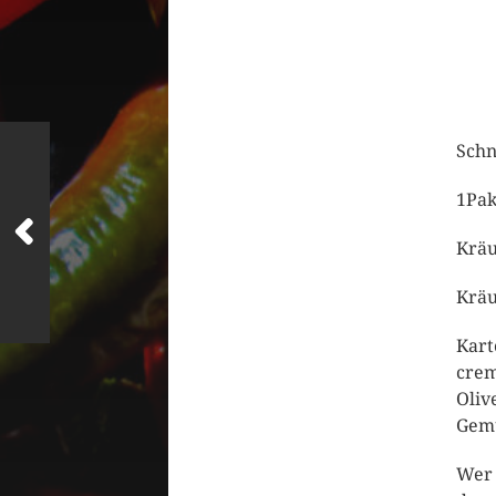
Schn
1Pak
Kräu
Kräu
Kart
crem
Oliv
Gemü
Wer 